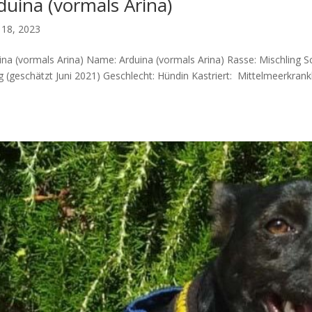
duina (vormals Arina)
 18, 2023
ina (vormals Arina) Name: Arduina (vormals Arina) Rasse: Mischling Sc
ig (geschätzt Juni 2021) Geschlecht: Hündin Kastriert: Mittelmeerkrankh