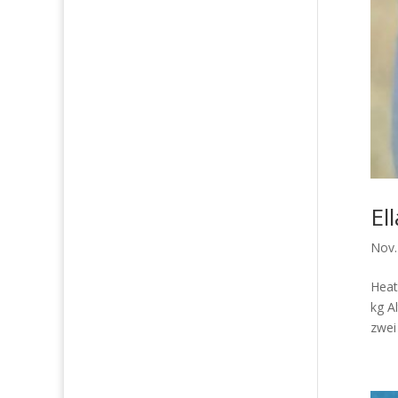
El
Nov.
Heat
kg A
zwei 