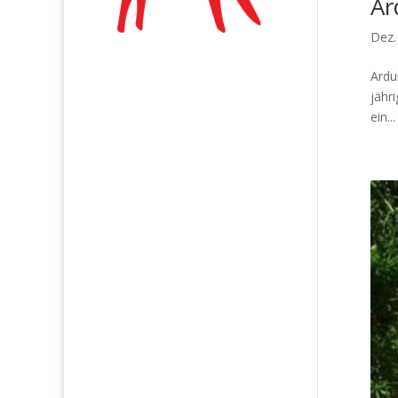
Ar
Dez.
Ardu
jähr
ein...