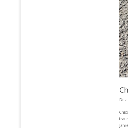
Ch
Dez.
Chic
trau
Jahre