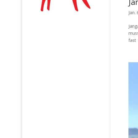
Ja
Jan.
Jang
muss
fast 