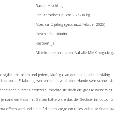
Rasse: Mischling
Schulterhöhe: Ca. cm / 25-30 kg
Alter: ca. 2-jährig
(geschätzt Februar 2025)
Geschlecht: Hündin
Kastriert: ja
Mittelmeerkrankheiten: Auf alle MMK negativ ge
äglich mit allem und jedem, läuft gut an der Leine, sehr lernfähig – l
ach unseren Erfahrungswerten sind erwachsene Hunde sehr schnell st
heit sehr in ihrer Betonzelle, möchte sie doch die grosse weite Welt
emand ein Haus mit Garten hätte wäre das der Sechser im Lotto fü
arma öffnen wird und sie auf diesem Wege ein tolles Zuhause finden k