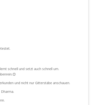
testet.
ernt schnell und setzt auch schnell um.
ubenrein.😊
 erkunden und nicht nur Gitterstäbe anschauen.
r Dharma.
ann.