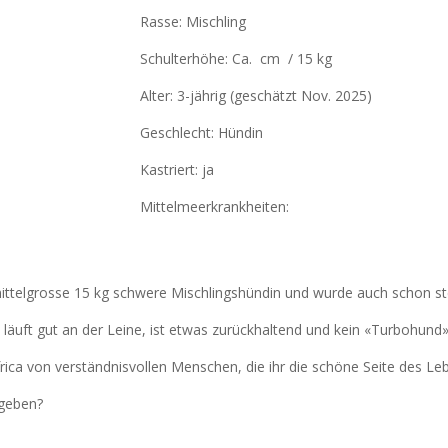
Rasse: Mischling
Schulterhöhe: Ca. cm / 15 kg
Alter: 3-jährig
(geschätzt Nov. 2025)
Geschlecht: Hündin
Kastriert: ja
Mittelmeerkrankheiten:
e mittelgrosse 15 kg schwere Mischlingshündin und wurde auch schon ster
läuft gut an der Leine, ist etwas zurückhaltend und kein «Turbohund»
ica von verständnisvollen Menschen, die ihr die schöne Seite des L
geben?